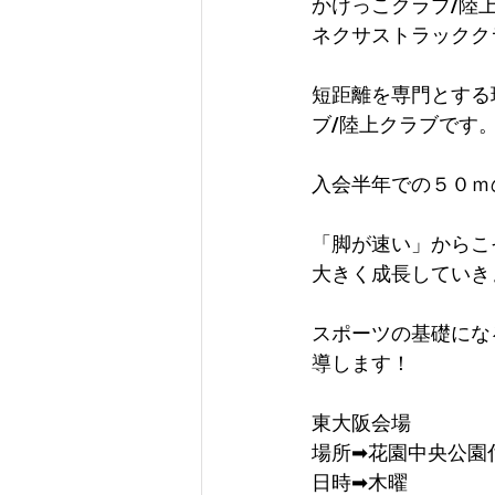
かけっこクラブ/陸
ネクサストラックク
短距離を専門とする
ブ/陸上クラブです
入会半年での５０ｍ
「脚が速い」からこ
大きく成長していき
スポーツの基礎にな
導します！
東大阪会場
場所➡花園中央公園
日時➡木曜