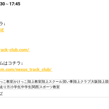
0～17:45
ラ↓
iE
rack-club.com/ 
ムはコチラ↓
am.com/nexus_track_club/ 
っこ教室
かけっこ
陸上教室
陸上スクール
習い事
陸上クラブ
大阪
陸上競
走り方
小学生
中学生
関西
スポーツ教室
ブ