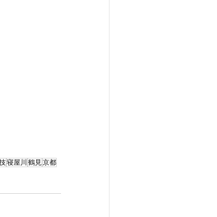
技
寝屋川
鶴見
京都