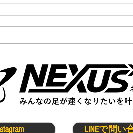
かけっこクラブ＠東大阪
かけ
8/31(木)
8/17
nstagram
LINEで問い