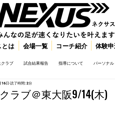
スとは
会場一覧
コーチ紹介
体験申
上クラブ
試合結果報告
指導について
パーソナル
月16日
読了時間: 2分
ラブ＠東大阪9/14(木)