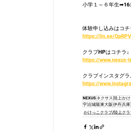
小学​１～６年生➡16:3
体験申し込みはコチ
https://lin.ee/QpRPV
クラブHPはコチラ↓
https://www.nexus-t
クラブインスタグラ
https://www.instagr
NEXUS
ネクサス
陸上
かけ
宇治
城陽
東大阪
伊丹
兵庫
かけっこクラブ/陸上クラ