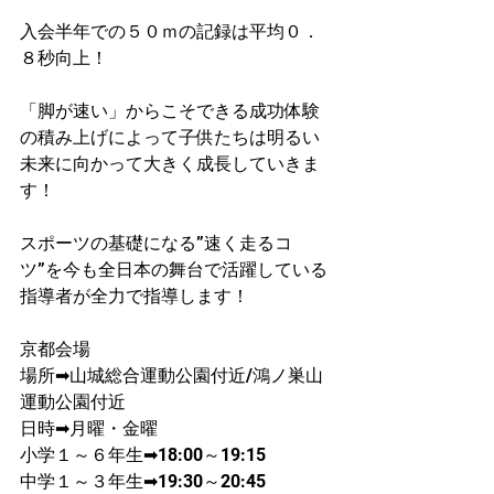
入会半年での５０ｍの記録は平均０．
８秒向上！​
「脚が速い」からこそできる成功体験
の積み上げによって子供たちは明るい
未来に向かって大きく成長していきま
す！
スポーツの基礎になる”速く走るコ
ツ”を今も全日本の舞台で活躍している
指導者が​全力で指導します！
京都会場
場所➡山城総合運動公園付近/鴻ノ巣山
運動公園付近
日時➡月曜・金曜
​小学１～６年生➡18:00～19:15
中学１～３年生➡19:30～20:45