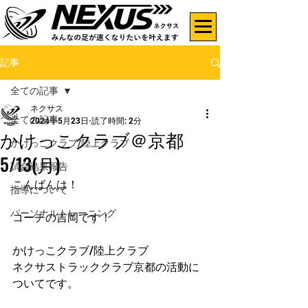
記事
全ての記事
ネクサス
全ての記事
2024年5月23日
読了時間: 2分
かけっこクラブ＠京都
かけっこクラブ/陸上クラブ
5/13(月)
試合結果報告
こんばんは！
指導について
パーソナルトレーニング
コーチの吉岡です！
かけっこクラブ/陸上クラブ
ネクサストラッククラブ京都の活動に
ついてです。