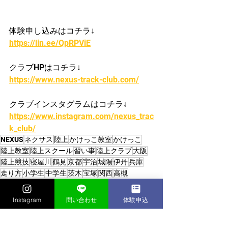
体験申し込みはコチラ↓
https://lin.ee/QpRPViE
クラブHPはコチラ↓
https://www.nexus-track-club.com/
クラブインスタグラムはコチラ↓
https://www.instagram.com/nexus_trac
k_club/
NEXUS
ネクサス
陸上
かけっこ教室
かけっこ
陸上教室
陸上スクール
習い事
陸上クラブ
大阪
陸上競技
寝屋川
鶴見
京都
宇治
城陽
伊丹
兵庫
走り方
小学生
中学生
茨木
宝塚
関西
高槻
かけっこクラブ/陸上クラブ
Instagram
問い合わせ
体験申込