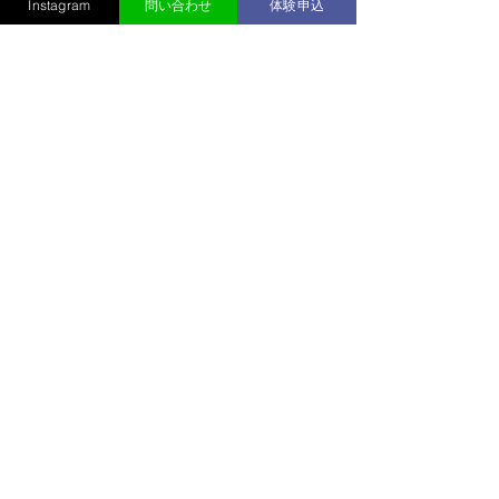
Instagram
問い合わせ
体験申込
コメント
奈良市記録会・ナイター
実業団Premium Cha
コメントを追加…
記録会結果【社会人・コ
Games in ISE
ーチ】
人・コーチ】
​一般社団法人 NEXUS