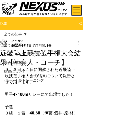
記事
全ての記事
ネクサス
全ての記事
2022年9月7日
読了時間: 1分
近畿陸上競技選手権大会結
かけっこクラブ/陸上クラブ
果【社会人・コーチ】
試合結果報告
９月３日・４日に開催された近畿陸上
指導について
競技選手権大会の結果について報告さ
パーソナルトレーニング
せて頂きます。
男子4×100mリレーにて出場でした！
予選
３組　１着　40.68（伊藤-酒井-原-林）