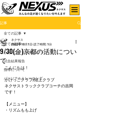
記事
全ての記事
ネクサス
全ての記事
2022年10月1日
読了時間: 1分
9/30(金)京都の活動につい
かけっこクラブ/陸上クラブ
て
試合結果報告
こんにちは！
指導について
パーソナルトレーニング
かけっこクラブ/陸上クラブ
ネクサストラッククラブコーチの吉岡
です！
【メニュー】
・リズムもも上げ