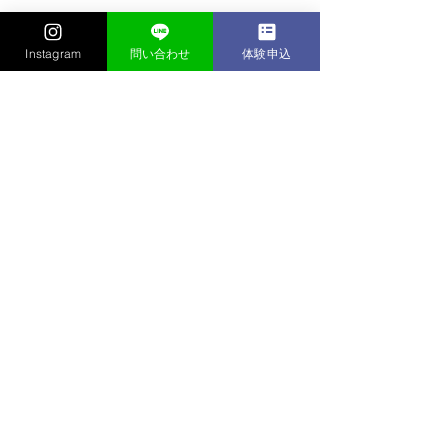
Instagram
問い合わせ
体験申込
コメント
9/29(木)寝屋川の活動につ
9/29(木)東大
コメントを追加…
いて
いて