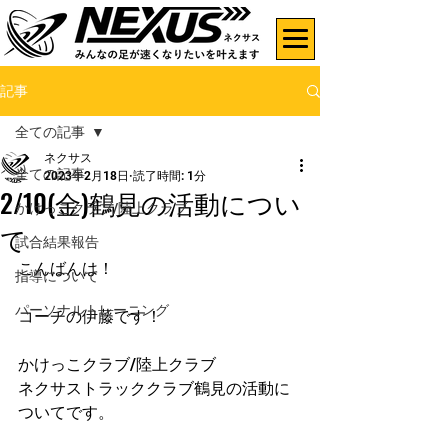
記事
全ての記事
ネクサス
全ての記事
2023年2月18日
読了時間: 1分
2/10(金)鶴見の活動につい
かけっこクラブ/陸上クラブ
て
試合結果報告
こんばんは！
指導について
パーソナルトレーニング
コーチの伊藤です！
かけっこクラブ/陸上クラブ
ネクサストラッククラブ鶴見の活動に
ついてです。