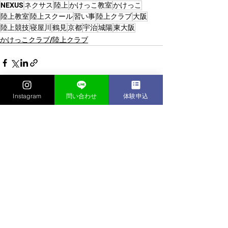
NEXUS
ネクサス
陸上
かけっこ教室
かけっこ
陸上教室
陸上スクール
習い事
陸上クラブ
大阪
陸上競技
寝屋川
鶴見
京都
宇治
城陽
東大阪
かけっこクラブ/陸上クラブ
Instagram
問い合わせ
体験申込
すべて表示
最新記事