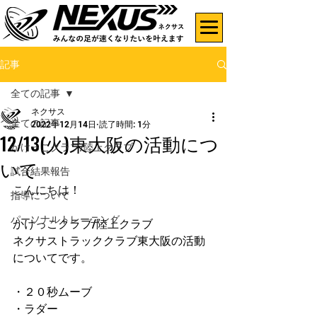
記事
全ての記事
ネクサス
全ての記事
2022年12月14日
読了時間: 1分
12/13(火)東大阪の活動につ
かけっこクラブ/陸上クラブ
いて
試合結果報告
こんにちは！
指導について
パーソナルトレーニング
かけっこクラブ/陸上クラブ
ネクサストラッククラブ東大阪の活動
についてです。
・２０秒ムーブ
・ラダー