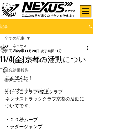
記事
全ての記事
ネクサス
全ての記事
2022年11月20日
読了時間: 1分
11/4(金)京都の活動につい
かけっこクラブ/陸上クラブ
て
試合結果報告
こんばんは！
指導について
パーソナルトレーニング
かけっこクラブ/陸上クラブ
ネクサストラッククラブ京都の活動に
ついてです。
・２０秒ムーブ
・ラダージャンプ