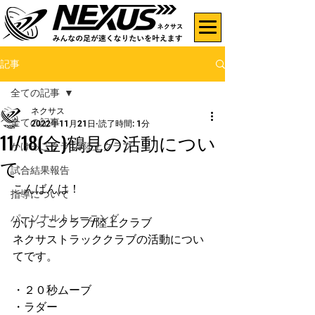
記事
全ての記事
ネクサス
全ての記事
2022年11月21日
読了時間: 1分
11/18(金)鶴見の活動につい
かけっこクラブ/陸上クラブ
て
試合結果報告
こんばんは！
指導について
パーソナルトレーニング
かけっこクラブ/陸上クラブ
ネクサストラッククラブの活動につい
てです。
・２０秒ムーブ
・ラダー