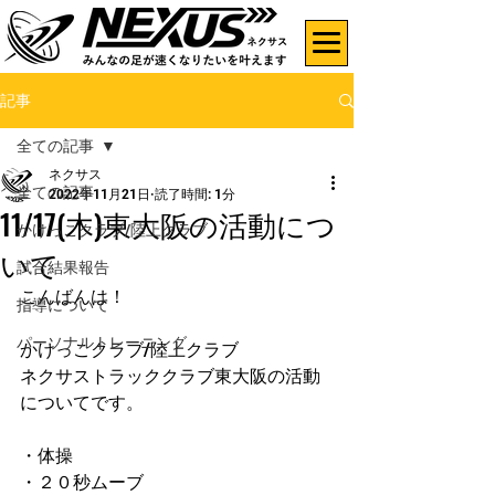
記事
全ての記事
ネクサス
全ての記事
2022年11月21日
読了時間: 1分
11/17(木)東大阪の活動につ
かけっこクラブ/陸上クラブ
いて
試合結果報告
こんばんは！
指導について
パーソナルトレーニング
かけっこクラブ/陸上クラブ
ネクサストラッククラブ東大阪の活動
についてです。
・体操
・２０秒ムーブ