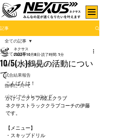
記事
全ての記事
ネクサス
全ての記事
2022年10月8日
読了時間: 1分
10/5(水)鶴見の活動につい
かけっこクラブ/陸上クラブ
て
試合結果報告
こんばんは！
指導について
パーソナルトレーニング
かけっこクラブ/陸上クラブ
ネクサストラッククラブコーチの伊藤
です。
【メニュー】
・スキップドリル