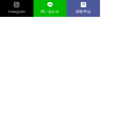
Instagram
問い合わせ
体験申込
コメント
10/4(火)寝屋川に活動につ
10/3(月)京都
コメントを追加…
いて
て