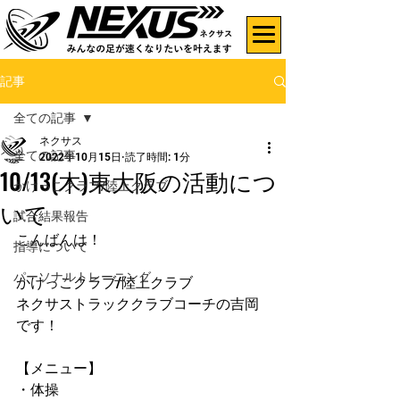
記事
全ての記事
ネクサス
全ての記事
2022年10月15日
読了時間: 1分
10/13(木)東大阪の活動につ
かけっこクラブ/陸上クラブ
いて
試合結果報告
こんばんは！
指導について
パーソナルトレーニング
かけっこクラブ/陸上クラブ
ネクサストラッククラブコーチの吉岡
です！
【メニュー】
・体操