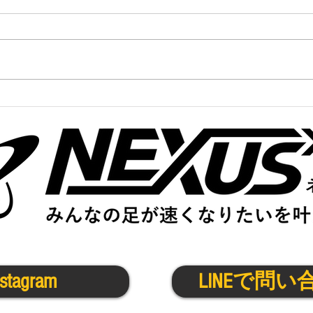
1/
1/17(火)寝屋川の活動について
nstagram
LINEで問い