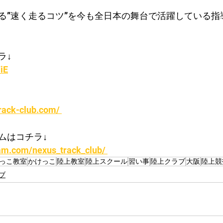
る”速く走るコツ”を今も全日本の舞台で活躍している指
ラ↓
iE
rack-club.com/ 
ムはコチラ↓
am.com/nexus_track_club/ 
っこ教室
かけっこ
陸上教室
陸上スクール
習い事
陸上クラブ
大阪
陸上競
ブ