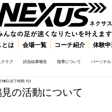
スとは
会場一覧
コーチ紹介
体験申
上クラブ
試合結果報告
指導について
パーソナル
月18日
読了時間: 1分
水)鶴見の活動について