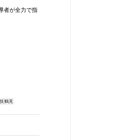
導者が​全力で指
技
鶴見