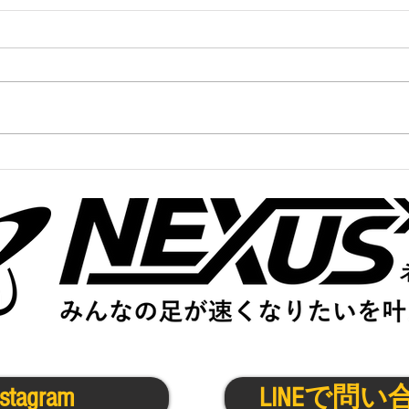
かけっこクラブ@寝屋川
中高
9/1(月)
9/11
nstagram
LINEで問い