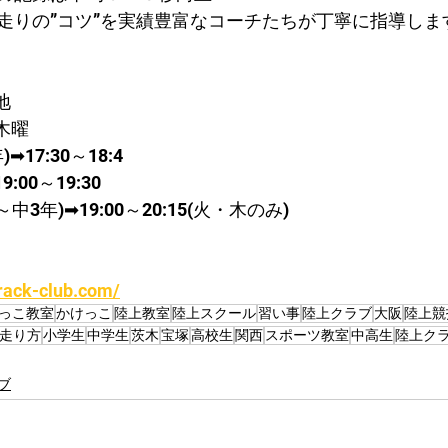
走りの”コツ”を実績豊富なコーチたちが丁寧に指導しま
地
木曜
17:30～18:4
00～19:30
3年)➡19:00～20:15(火・木のみ)
rack-club.com/
っこ教室
かけっこ
陸上教室
陸上スクール
習い事
陸上クラブ
大阪
陸上競
走り方
小学生
中学生
茨木
宝塚
高校生
関西
スポーツ教室
中高生
陸上ク
ブ