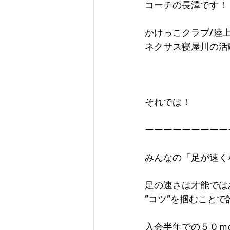
コーチの長澤です！
かけっこクラブ/陸
ネクサス寝屋川の活
それでは！
ーーーーーーーーー
みんなの「足が速く
足の速さは才能では
”コツ”を掴むこと
入会半年での５０ｍ