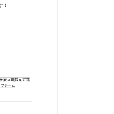
す！
技
寝屋川
鶴見
京都
ラブチーム