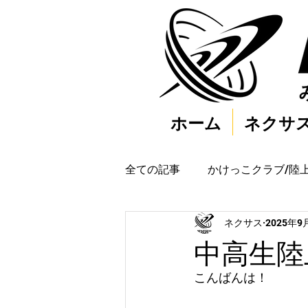
ホーム
ネクサ
全ての記事
かけっこクラブ/陸
ネクサス
2025年9
中高生陸上
こんばんは！