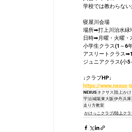
学校では教わらない
寝屋川会場
場所➡打上川治水緑
日時➡月曜・火曜・
小学生クラス(1～6年)➡
アスリートクラス➡19:
ジュニアクラス(小5～中
↓クラブHP↓
https://www.nexus-t
NEXUS
ネクサス
陸上
かけ
宇治
城陽
東大阪
伊丹
兵庫
走り方教室
かけっこクラブ/陸上クラ