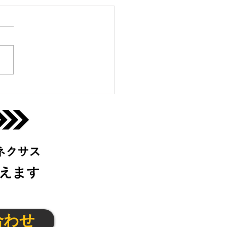
生陸上クラブ@寝屋川
(木)
合わせ