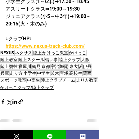
小学生クラス(1～6年)➡17:30～18:45
アスリートクラス➡19:00～19:30
ジュニアクラス(小5～中3年)➡19:00～
20:15(火・木のみ)
↓クラブHP↓
https://www.nexus-track-club.com/
NEXUS
ネクサス
陸上
かけっこ教室
かけっこ
陸上教室
陸上スクール
習い事
陸上クラブ
大阪
陸上競技
寝屋川
鶴見
京都
宇治
城陽
東大阪
伊丹
兵庫
走り方
小学生
中学生
茨木
宝塚
高校生
関西
スポーツ教室
中高生
陸上クラブチーム
走り方教室
かけっこクラブ/陸上クラブ
すべて表示
最新記事