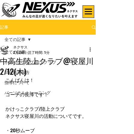
記事
全ての記事
ネクサス
全ての記事
2月26日
読了時間: 1分
中高生陸上クラブ@寝屋川
かけっこクラブ/陸上クラブ
2/12(木)
試合結果報告
こんばんは！
指導について
パーソナルトレーニング
コーチの長澤です！
かけっこクラブ/陸上クラブ
ネクサス寝屋川の活動についてです。
・20秒ムーブ