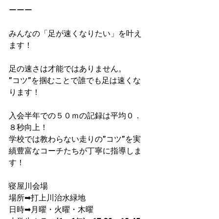
ーーー
みんなの「足が速くなりたい」を叶え
ます！
足の速さは才能ではありません。
”コツ”を掴むことで誰でも足は速くな
ります！
入会半年での５０ｍの記録は平均０．
８秒向上！
学校では教わらない走りの”コツ”を実
績豊富なコーチたちが丁寧に指導しま
す！
寝屋川会場
場所➡打上川治水緑地
日時➡月曜・火曜・木曜