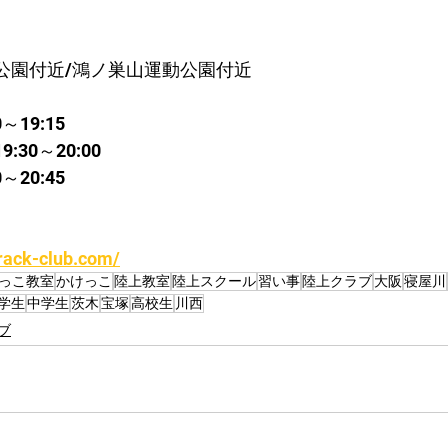
公園付近/鴻ノ巣山運動公園付近
～19:15
30～20:00
～20:45
rack-club.com/
っこ教室
かけっこ
陸上教室
陸上スクール
習い事
陸上クラブ
大阪
寝屋川
学生
中学生
茨木
宝塚
高校生
川西
ブ