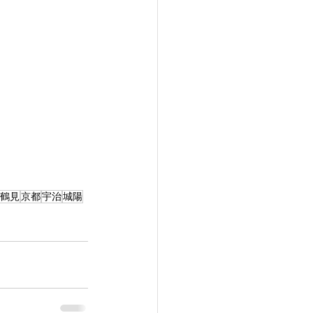
鶴見
京都
宇治
城陽