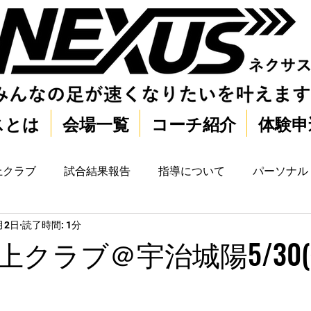
スとは
会場一覧
コーチ紹介
体験申
上クラブ
試合結果報告
指導について
パーソナル
月2日
読了時間: 1分
上クラブ＠宇治城陽5/30(