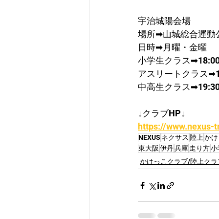
宇治城陽会場
場所➡山城総合運動
日時➡月曜・金曜
​小学生クラス➡18:00
アスリートクラス➡19:
中高生クラス➡19:30
↓クラブHP↓
https://www.nexus-t
NEXUS
ネクサス
陸上
かけ
東大阪
伊丹
兵庫
走り方
小
かけっこクラブ/陸上クラ