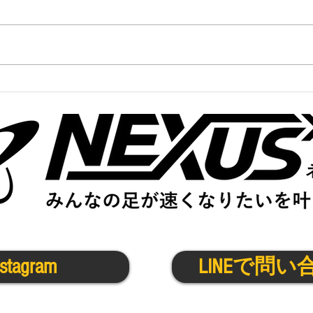
かけっこクラブ＠宇治城陽
中高
5/26(月)
5/23
nstagram
LINEで問い