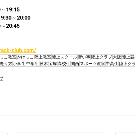
～19:15
30～20:00
～20:45
rack-club.com/
っこ教室
かけっこ
陸上教室
陸上スクール
習い事
陸上クラブ
大阪
陸上競
走り方
小学生
中学生
茨木
宝塚
高校生
関西
スポーツ教室
中高生
陸上ク
ブ