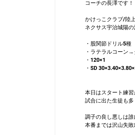
コーチの長澤です！
かけっこクラブ/陸
ネクサス宇治城陽の
・股関節ドリル5種
・ラテラルコーン→
・120×1
・SD 30×3.40×3.80×
本日はスタート練習
試合に出た生徒も多
調子の良し悪しは誰
本番までは沢山失敗