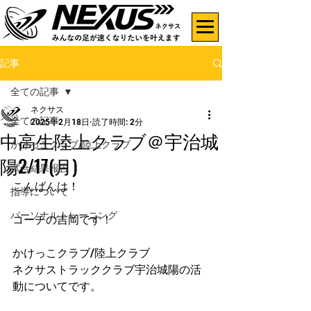
記事
全ての記事
ネクサス
全ての記事
2025年2月18日
読了時間: 2分
中高生陸上クラブ＠宇治城
かけっこクラブ/陸上クラブ
陽2/17(月)
試合結果報告
こんばんは！
指導について
パーソナルトレーニング
コーチの吉岡です！
かけっこクラブ/陸上クラブ
ネクサストラッククラブ宇治城陽の活
動についてです。