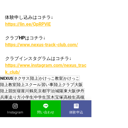
体験申し込みはコチラ↓
https://lin.ee/QpRPViE
クラブHPはコチラ↓
https://www.nexus-track-club.com/
クラブインスタグラムはコチラ↓
https://www.instagram.com/nexus_trac
k_club/
NEXUS
ネクサス
陸上
かけっこ教室
かけっこ
陸上教室
陸上スクール
習い事
陸上クラブ
大阪
陸上競技
寝屋川
鶴見
京都
宇治
城陽
東大阪
伊丹
兵庫
走り方
小学生
中学生
茨木
宝塚
高校生
高槻
かけっこクラブ/陸上クラブ
Instagram
問い合わせ
体験申込