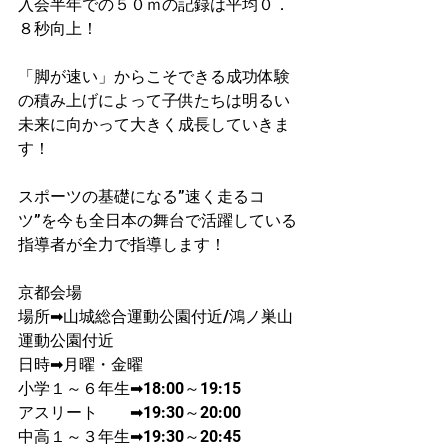
入会半年での５０ｍの記録は平均０．
８秒向上！​
「脚が速い」からこそできる成功体験
の積み上げによって子供たちは明るい
未来に向かって大きく成長していきま
す！
スポーツの基礎になる”速く走るコ
ツ”を今も全日本の舞台で活躍している
指導者が​全力で指導します！
京都会場
場所➡山城総合運動公園付近/鴻ノ巣山
運動公園付近
日時➡月曜・金曜
​小学１～６年生➡18:00～19:15
アスリート　　➡19:30～20:00
中高１～３年生➡19:30～20:45