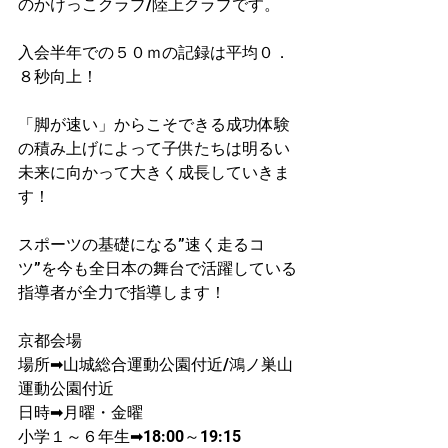
のかけっこクラブ/陸上クラブです。
入会半年での５０ｍの記録は平均０．
８秒向上！​
「脚が速い」からこそできる成功体験
の積み上げによって子供たちは明るい
未来に向かって大きく成長していきま
す！
スポーツの基礎になる”速く走るコ
ツ”を今も全日本の舞台で活躍している
指導者が​全力で指導します！
京都会場
場所➡山城総合運動公園付近/鴻ノ巣山
運動公園付近
日時➡月曜・金曜
​小学１～６年生➡18:00～19:15