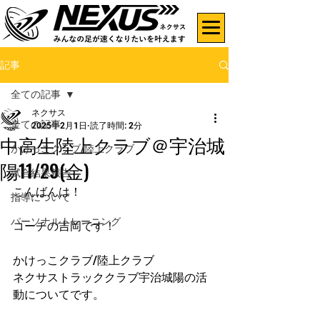
記事
全ての記事
ネクサス
全ての記事
2025年2月1日
読了時間: 2分
中高生陸上クラブ＠宇治城
かけっこクラブ/陸上クラブ
陽11/29(金)
試合結果報告
こんばんは！
指導について
パーソナルトレーニング
コーチの吉岡です！
かけっこクラブ/陸上クラブ
ネクサストラッククラブ宇治城陽の活
動についてです。