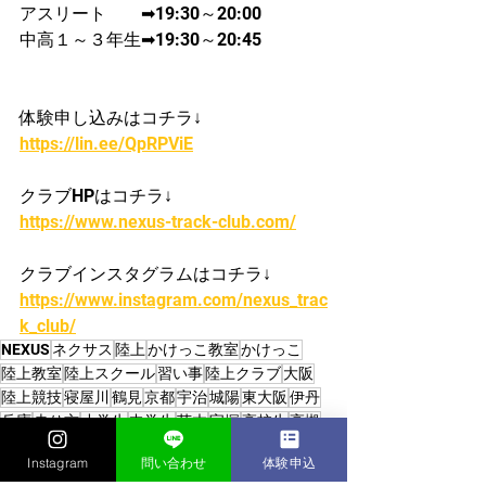
アスリート　　➡19:30～20:00
中高１～３年生➡19:30～20:45
体験申し込みはコチラ↓
https://lin.ee/QpRPViE
クラブHPはコチラ↓
https://www.nexus-track-club.com/
クラブインスタグラムはコチラ↓
https://www.instagram.com/nexus_trac
k_club/
NEXUS
ネクサス
陸上
かけっこ教室
かけっこ
陸上教室
陸上スクール
習い事
陸上クラブ
大阪
陸上競技
寝屋川
鶴見
京都
宇治
城陽
東大阪
伊丹
兵庫
走り方
小学生
中学生
茨木
宝塚
高校生
高槻
かけっこクラブ/陸上クラブ
Instagram
問い合わせ
体験申込