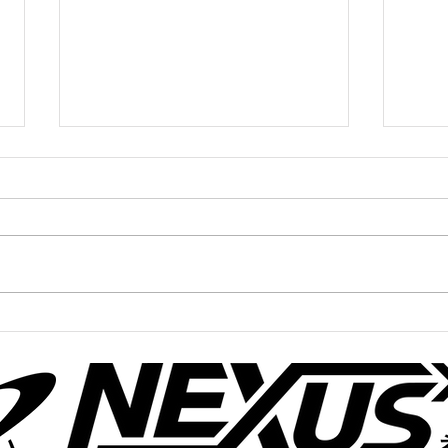
中高生陸上クラブ@宇治城陽
かけ
11/10(月)
11/1