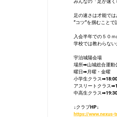
みんなの「足が速く
足の速さは才能では
”コツ”を掴むこと
入会半年での５０ｍ
学校では教わらない
宇治城陽会場
場所➡山城総合運動
曜日➡月曜・金曜
​小学生クラス➡18:00
アスリートクラス➡19:
中高生クラス➡19:30
↓クラブHP↓
https://www.nexus-t