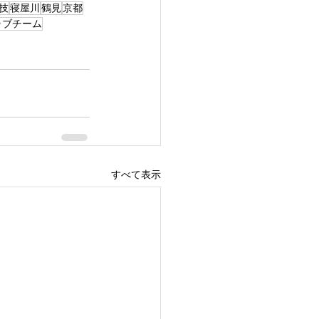
技
寝屋川
鶴見
京都
ラブチーム
すべて表示