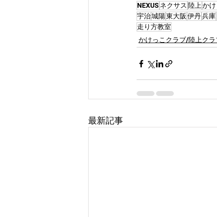
NEXUS
ネクサス
陸上
かけ
宇治
城陽
東大阪
伊丹
兵庫
走り方教室
かけっこクラブ/陸上クラ
最新記事