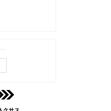
っこクラブ@宇治城陽
0(月)