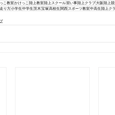
っこ教室
かけっこ
陸上教室
陸上スクール
習い事
陸上クラブ
大阪
陸上競
走り方
小学生
中学生
茨木
宝塚
高校生
関西
スポーツ教室
中高生
陸上ク
ブ