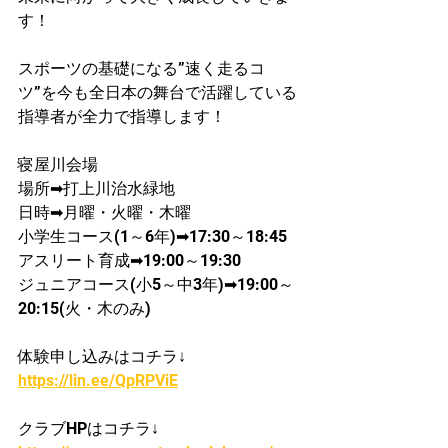
す！
スポーツの基礎になる”速く走るコ
ツ”を今も全日本の舞台で活躍している
指導者が​全力で指導します！
寝屋川会場
​場所➡打上川治水緑地
日時➡月曜・火曜・木曜
​小学生コース(1～6年)➡17:30～18:45
​アスリート育成➡19:00～19:30
ジュニアコース(小5～中3年)➡19:00～
20:15(火・木のみ)
体験申し込みはコチラ↓
https://lin.ee/QpRPViE
クラブHPはコチラ↓