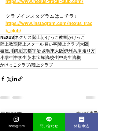
https://www.nexus-track-club.com/
クラブインスタグラムはコチラ↓
https://www.instagram.com/nexus_trac
k_club/
NEXUS
ネクサス
陸上
かけっこ教室
かけっこ
陸上教室
陸上スクール
習い事
陸上クラブ
大阪
寝屋川
鶴見
京都
宇治
城陽
東大阪
伊丹
兵庫
走り方
小学生
中学生
茨木
宝塚
高校生
中高生
高槻
かけっこクラブ/陸上クラブ
すべて表示
最新記事
Instagram
問い合わせ
体験申込