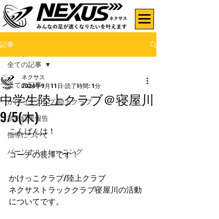
記事
全ての記事
ネクサス
全ての記事
2024年9月11日
読了時間: 1分
中学生陸上クラブ＠寝屋川
かけっこクラブ/陸上クラブ
9/5(木)
試合結果報告
こんばんは！
指導について
パーソナルトレーニング
コーチの長澤です！
かけっこクラブ/陸上クラブ
ネクサストラッククラブ寝屋川の活動
についてです。