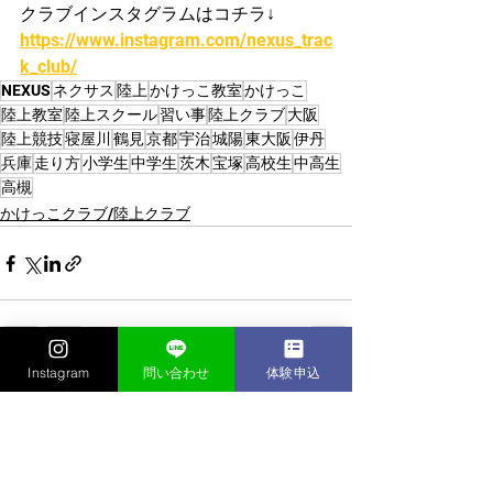
クラブインスタグラムはコチラ↓
https://www.instagram.com/nexus_trac
k_club/
NEXUS
ネクサス
陸上
かけっこ教室
かけっこ
陸上教室
陸上スクール
習い事
陸上クラブ
大阪
陸上競技
寝屋川
鶴見
京都
宇治
城陽
東大阪
伊丹
兵庫
走り方
小学生
中学生
茨木
宝塚
高校生
中高生
高槻
かけっこクラブ/陸上クラブ
Instagram
問い合わせ
体験申込
すべて表示
最新記事