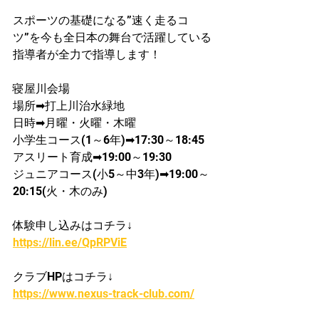
スポーツの基礎になる”速く走るコ
ツ”を今も全日本の舞台で活躍している
指導者が​全力で指導します！
寝屋川会場
​場所➡打上川治水緑地
日時➡月曜・火曜・木曜
​小学生コース(1～6年)➡17:30～18:45
​アスリート育成➡19:00～19:30
ジュニアコース(小5～中3年)➡19:00～
20:15(火・木のみ)
体験申し込みはコチラ↓
https://lin.ee/QpRPViE
クラブHPはコチラ↓
https://www.nexus-track-club.com/