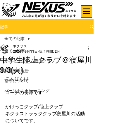
記事
全ての記事
ネクサス
全ての記事
2024年9月11日
読了時間: 2分
中学生陸上クラブ＠寝屋川
かけっこクラブ/陸上クラブ
9/3(火)
試合結果報告
こんばんは！
指導について
パーソナルトレーニング
コーチの長澤です！
かけっこクラブ/陸上クラブ
ネクサストラッククラブ寝屋川の活動
についてです。