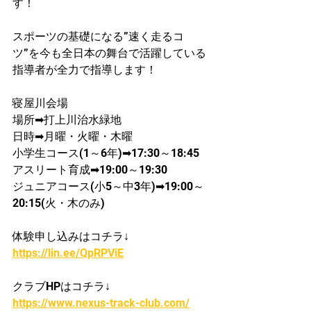
す！
スポーツの基礎になる”速く走るコ
ツ”を今も全日本の舞台で活躍している
指導者が​全力で指導します！
寝屋川会場
​場所➡打上川治水緑地
日時➡月曜・火曜・木曜
​小学生コース(1～6年)➡17:30～18:45
​アスリート育成➡19:00～19:30
ジュニアコース(小5～中3年)➡19:00～
20:15(火・木のみ)
体験申し込みはコチラ↓
https://lin.ee/QpRPViE
クラブHPはコチラ↓
https://www.nexus-track-club.com/