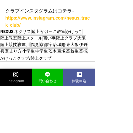
クラブインスタグラムはコチラ↓
https://www.instagram.com/nexus_trac
k_club/
NEXUS
ネクサス
陸上
かけっこ教室
かけっこ
陸上教室
陸上スクール
習い事
陸上クラブ
大阪
陸上競技
寝屋川
鶴見
京都
宇治
城陽
東大阪
伊丹
兵庫
走り方
小学生
中学生
茨木
宝塚
高校生
高槻
かけっこクラブ/陸上クラブ
Instagram
問い合わせ
体験申込
すべて表示
最新記事