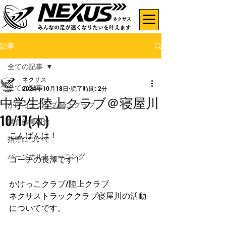
記事
全ての記事
ネクサス
全ての記事
2024年10月18日
読了時間: 2分
中学生陸上クラブ＠寝屋川
かけっこクラブ/陸上クラブ
10/17(木)
試合結果報告
こんばんは！
指導について
パーソナルトレーニング
コーチの長澤です！
かけっこクラブ/陸上クラブ
ネクサストラッククラブ寝屋川の活動
についてです。