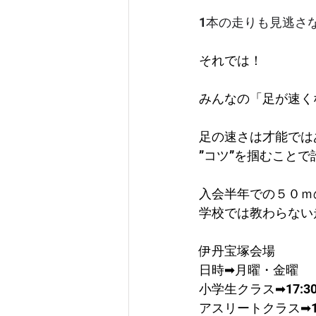
1本の走りも見逃さ
それでは！
みんなの「足が速く
足の速さは才能では
”コツ”を掴むこと
入会半年での５０ｍ
学校では教わらない
伊丹宝塚会場
日時➡月曜・金曜
​小学生クラス➡17:30
アスリートクラス➡19: