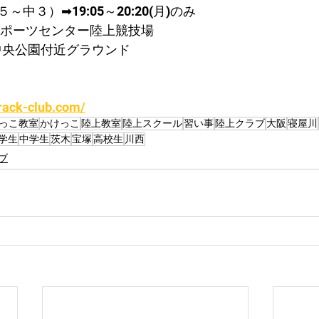
中３）➡19:05～20:20(月)のみ
スポーツセンター陸上競技場
中央公園付近グラウンド
rack-club.com/
っこ教室
かけっこ
陸上教室
陸上スクール
習い事
陸上クラブ
大阪
寝屋川
学生
中学生
茨木
宝塚
高校生
川西
ブ