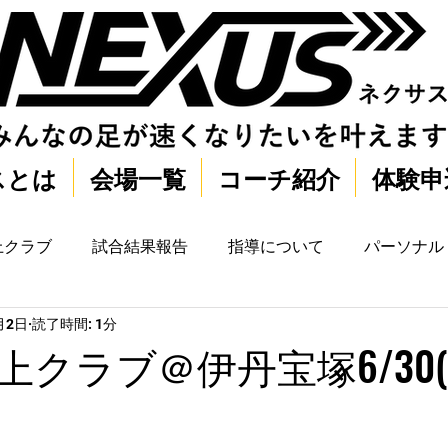
スとは
会場一覧
コーチ紹介
体験申
上クラブ
試合結果報告
指導について
パーソナル
月2日
読了時間: 1分
上クラブ＠伊丹宝塚6/30(