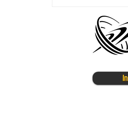
かけっこクラブ＠伊丹宝塚
6/27(金)
I