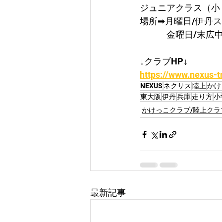
ジュニアクラス（小５～
場所➡月曜日/伊丹
　　　金曜日/末広
↓クラブHP↓
https://www.nexus-t
NEXUS
ネクサス
陸上
かけ
東大阪
伊丹
兵庫
走り方
小
かけっこクラブ/陸上クラ
最新記事