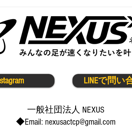
中学生陸上クラブ＠伊丹宝塚
かけ
6/23(月)
6/23
nstagram
LINEで問い
​一般社団法人 NEXUS
◆Email:
nexusactcp@gmail.com