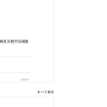
鶴見
京都
宇治
城陽
すべて表示