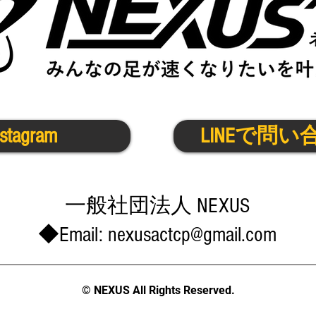
nstagram
LINEで問い
​一般社団法人 NEXUS
◆Email:
nexusactcp@gmail.com
© NEXUS All Rights Reserved.