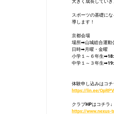
大きく成長していき
スポーツの基礎にな
導します！
京都会場
場所➡山城総合運動
日時➡月曜・金曜
​小学１～６年生➡18:0
中学１～３年生➡19:3
体験申し込みはコチ
https://lin.ee/QpRPV
クラブHPはコチラ↓
https://www.nexus-t