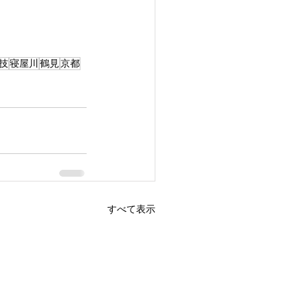
技
寝屋川
鶴見
京都
すべて表示