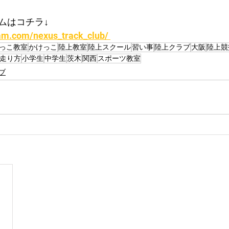
ムはコチラ↓
am.com/nexus_track_club/ 
っこ教室
かけっこ
陸上教室
陸上スクール
習い事
陸上クラブ
大阪
陸上競
走り方
小学生
中学生
茨木
関西
スポーツ教室
ブ