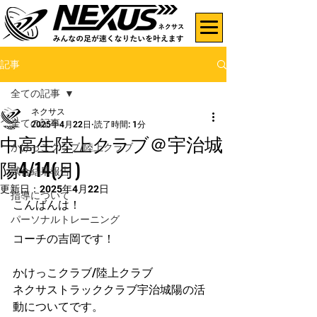
記事
全ての記事
ネクサス
全ての記事
2025年4月22日
読了時間: 1分
中高生陸上クラブ＠宇治城
かけっこクラブ/陸上クラブ
陽4/14(月)
試合結果報告
更新日：
2025年4月22日
指導について
こんばんは！
パーソナルトレーニング
コーチの吉岡です！
かけっこクラブ/陸上クラブ
ネクサストラッククラブ宇治城陽の活
動についてです。