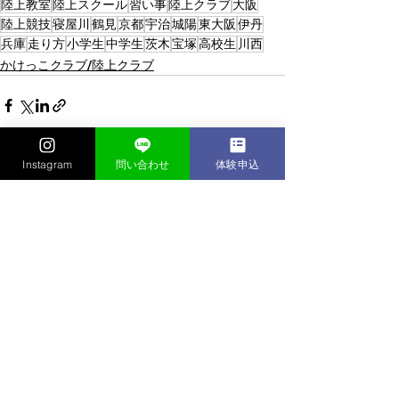
陸上教室
陸上スクール
習い事
陸上クラブ
大阪
陸上競技
寝屋川
鶴見
京都
宇治
城陽
東大阪
伊丹
兵庫
走り方
小学生
中学生
茨木
宝塚
高校生
川西
かけっこクラブ/陸上クラブ
Instagram
問い合わせ
体験申込
すべて表示
最新記事