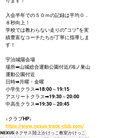
ります！
入会半年での５０ｍの記録は平均０．
８秒向上！​
学校では教わらない走りの”コツ”を実
績豊富なコーチたちが丁寧に指導しま
す！
宇治城陽会場
場所➡山城総合運動公園付近/鴻ノ巣山
運動公園付近
日時➡月曜・金曜
​小学生クラス➡18:00～19:15
アスリートクラス➡19:30～20:00
中高生クラス➡19:30～20:45
↓クラブHP↓
https://www.nexus-track-club.com/
NEXUS
ネクサス
陸上
かけっこ教室
かけっこ