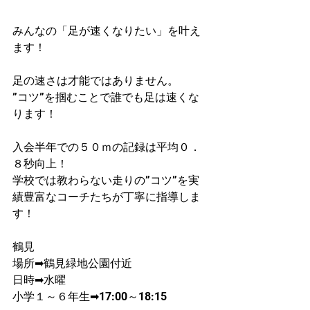
みんなの「足が速くなりたい」を叶え
ます！
足の速さは才能ではありません。
”コツ”を掴むことで誰でも足は速くな
ります！
入会半年での５０ｍの記録は平均０．
８秒向上！
学校では教わらない走りの”コツ”を実
績豊富なコーチたちが丁寧に指導しま
す！
鶴見
場所➡鶴見緑地公園付近
日時➡水曜
小学１～６年生➡17:00～18:15