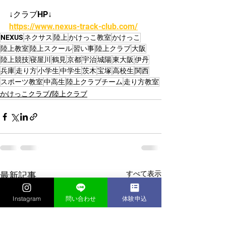
↓クラブHP↓
https://www.nexus-track-club.com/
NEXUS
ネクサス
陸上
かけっこ教室
かけっこ
陸上教室
陸上スクール
習い事
陸上クラブ
大阪
陸上競技
寝屋川
鶴見
京都
宇治
城陽
東大阪
伊丹
兵庫
走り方
小学生
中学生
茨木
宝塚
高校生
関西
スポーツ教室
中高生
陸上クラブチーム
走り方教室
かけっこクラブ/陸上クラブ
すべて表示
最新記事
Instagram
問い合わせ
体験申込