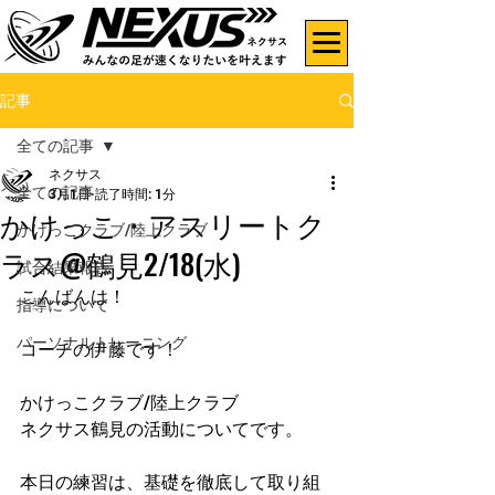
記事
全ての記事
ネクサス
全ての記事
3月1日
読了時間: 1分
かけっこ・アスリートク
かけっこクラブ/陸上クラブ
ラス@鶴見2/18(水)
試合結果報告
こんばんは！
指導について
パーソナルトレーニング
コーチの伊藤です！
かけっこクラブ/陸上クラブ
ネクサス鶴見の活動についてです。
本日の練習は、基礎を徹底して取り組