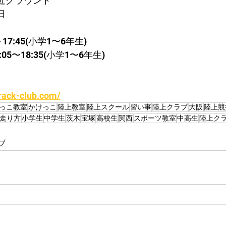
近グラウンド
日
17:45(小学1〜6年生)
5〜18:35(小学1〜6年生)
rack-club.com/
っこ教室
かけっこ
陸上教室
陸上スクール
習い事
陸上クラブ
大阪
陸上競
走り方
小学生
中学生
茨木
宝塚
高校生
関西
スポーツ教室
中高生
陸上ク
ブ