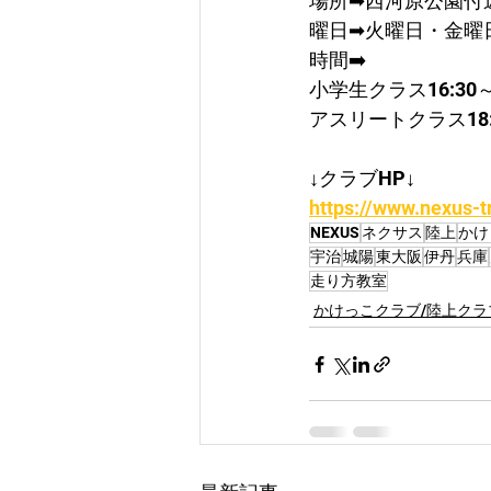
場所➡西河原公園付
曜日➡火曜日・金曜
時間➡️ 
小学生クラス16:30～
アスリートクラス18:0
↓クラブHP↓
https://www.nexus-t
NEXUS
ネクサス
陸上
かけ
宇治
城陽
東大阪
伊丹
兵庫
走り方教室
かけっこクラブ/陸上クラ