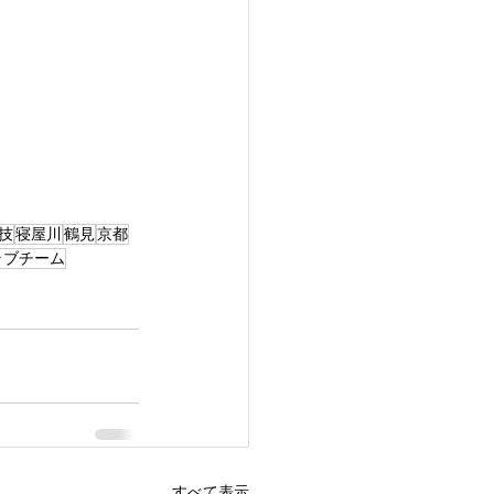
技
寝屋川
鶴見
京都
ラブチーム
すべて表示