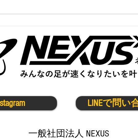
かけ
かけっこ・アスリートクラス
@茨木4/17(金)
nstagram
LINEで問い
​一般社団法人 NEXUS