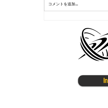
コメントを追加…
かけっこクラブ@茨木4/21(火)
I