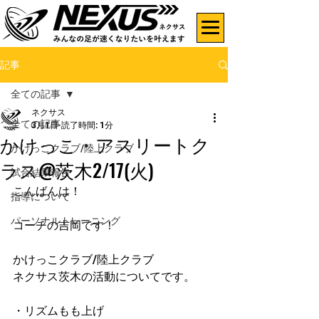
記事
全ての記事
ネクサス
全ての記事
3月1日
読了時間: 1分
かけっこ・アスリートク
かけっこクラブ/陸上クラブ
ラス@茨木2/17(火)
試合結果報告
こんばんは！
指導について
パーソナルトレーニング
コーチの吉岡です！
かけっこクラブ/陸上クラブ
ネクサス茨木の活動についてです。
・リズムもも上げ