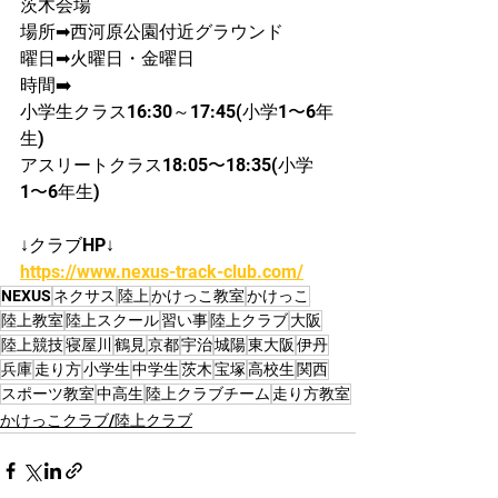
茨木会場
場所➡西河原公園付近グラウンド
曜日➡火曜日・金曜日
時間➡️ 
小学生クラス16:30～17:45(小学1〜6年
生)
アスリートクラス18:05〜18:35(小学
1〜6年生)
↓クラブHP↓
https://www.nexus-track-club.com/
NEXUS
ネクサス
陸上
かけっこ教室
かけっこ
陸上教室
陸上スクール
習い事
陸上クラブ
大阪
陸上競技
寝屋川
鶴見
京都
宇治
城陽
東大阪
伊丹
兵庫
走り方
小学生
中学生
茨木
宝塚
高校生
関西
スポーツ教室
中高生
陸上クラブチーム
走り方教室
かけっこクラブ/陸上クラブ