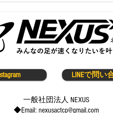
12
月イチの指導で５０ｍ走のタ
イムが0.5秒速くなったヒミツ
とは…
nstagram
LINEで問い
​一般社団法人 NEXUS
◆Email:
nexusactcp@gmail.com