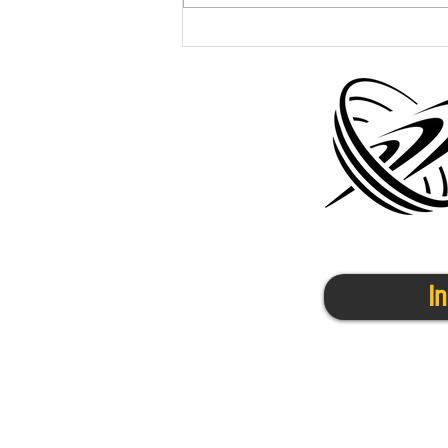
12/15(水)鶴見の活動について
I