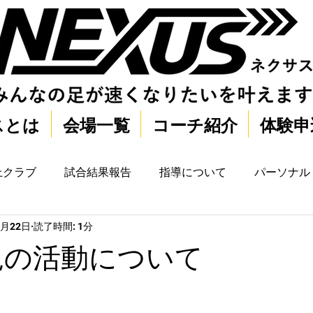
スとは
会場一覧
コーチ紹介
体験申
上クラブ
試合結果報告
指導について
パーソナル
2月22日
読了時間: 1分
鶴見の活動について