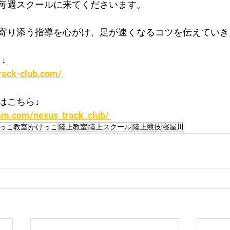
毎週スクールに来てくださいます。
寄り添う指導を心がけ、足が速くなるコツを伝えていき
↓
rack-club.com/ 
はこちら↓
am.com/nexus_track_club/ 
っこ教室
かけっこ
陸上教室
陸上スクール
陸上競技
寝屋川