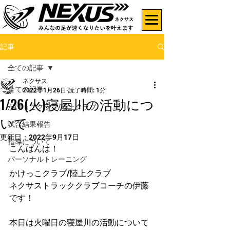
記事
全ての記事
ネクサス
全ての記事
2022年1月26日
読了時間: 1分
1/26(火)寝屋川の活動につ
かけっこクラブ/陸上クラブ
いて
試合結果報告
更新日：
2022年9月17日
指導について
こんばんは！
パーソナルトレーニング
かけっこクラブ/陸上クラブ
ネクサストラッククラブコーチの伊藤
です！
本日は火曜日の寝屋川の活動について