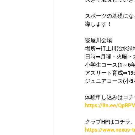
スポーツの基礎にな
導します！
寝屋川会場
​場所➡打上川治水緑
日時➡月曜・火曜・
​小学生コース(1～6年)
​アスリート育成➡19:0
ジュニアコース(小5～中
体験申し込みはコチ
https://lin.ee/QpRPV
クラブHPはコチラ↓
https://www.nexus-t