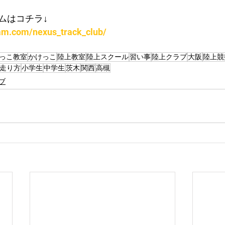
ムはコチラ↓
ram.com/nexus_track_club/
っこ教室
かけっこ
陸上教室
陸上スクール
習い事
陸上クラブ
大阪
陸上競
走り方
小学生
中学生
茨木
関西
高槻
ブ