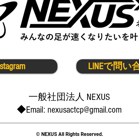
nstagram
LINEで問い
​一般社団法人 NEXUS
◆Email:
nexusactcp@gmail.com
© NEXUS All Rights Reserved.