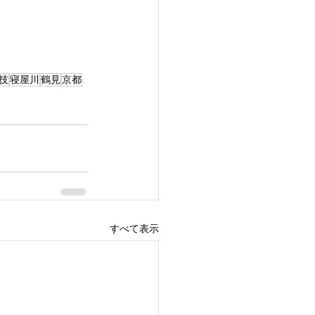
技
寝屋川
鶴見
京都
すべて表示