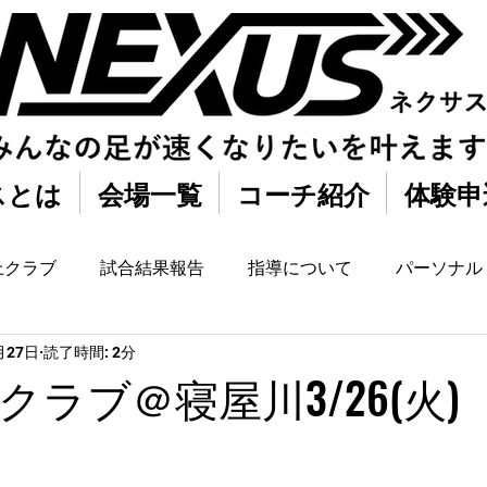
スとは
会場一覧
コーチ紹介
体験申
上クラブ
試合結果報告
指導について
パーソナル
月27日
読了時間: 2分
ラブ＠寝屋川3/26(火)