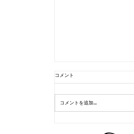
コメント
コメントを追加…
かけっこクラブ＠寝屋川
3/25(月)