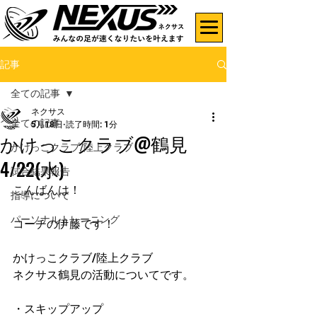
記事
全ての記事
ネクサス
全ての記事
5月18日
読了時間: 1分
かけっこクラブ@鶴見
かけっこクラブ/陸上クラブ
4/22(水)
試合結果報告
こんばんは！
指導について
パーソナルトレーニング
コーチの伊藤です！
かけっこクラブ/陸上クラブ
ネクサス鶴見の活動についてです。
・スキップアップ