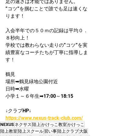
足の速さは才能ではありません。
”コツ”を掴むことで誰でも足は速くな
ります！
入会半年での５０ｍの記録は平均０．
８秒向上！
学校では教わらない走りの”コツ”を実
績豊富なコーチたちが丁寧に指導しま
す！
鶴見
場所➡鶴見緑地公園付近
日時➡水曜
小学１～６年生➡17:00～18:15
↓クラブHP↓
https://www.nexus-track-club.com/
NEXUS
ネクサス
陸上
かけっこ教室
かけっこ
陸上教室
陸上スクール
習い事
陸上クラブ
大阪