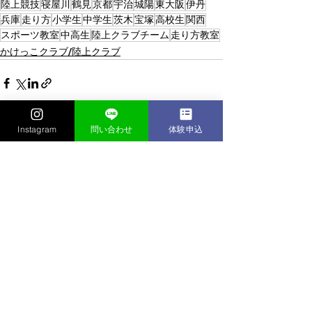
陸上競技
寝屋川
鶴見
京都
宇治
城陽
東大阪
伊丹
兵庫
走り方
小学生
中学生
茨木
宝塚
高校生
関西
スポーツ教室
中高生
陸上クラブチーム
走り方教室
かけっこクラブ/陸上クラブ
Instagram
問い合わせ
体験申込
すべて表示
最新記事