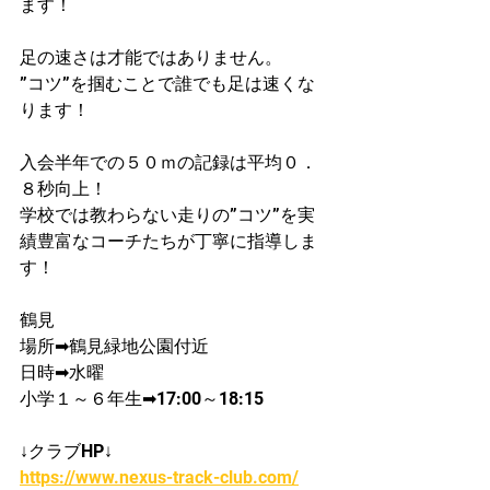
ます！
足の速さは才能ではありません。
”コツ”を掴むことで誰でも足は速くな
ります！
入会半年での５０ｍの記録は平均０．
８秒向上！
学校では教わらない走りの”コツ”を実
績豊富なコーチたちが丁寧に指導しま
す！
鶴見
場所➡鶴見緑地公園付近
日時➡水曜
小学１～６年生➡17:00～18:15
↓クラブHP↓
https://www.nexus-track-club.com/