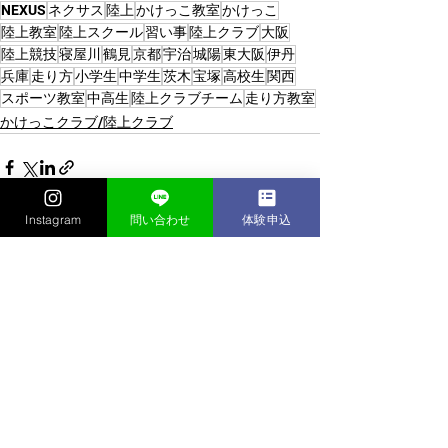
NEXUS
ネクサス
陸上
かけっこ教室
かけっこ
陸上教室
陸上スクール
習い事
陸上クラブ
大阪
陸上競技
寝屋川
鶴見
京都
宇治
城陽
東大阪
伊丹
兵庫
走り方
小学生
中学生
茨木
宝塚
高校生
関西
スポーツ教室
中高生
陸上クラブチーム
走り方教室
かけっこクラブ/陸上クラブ
Instagram
問い合わせ
体験申込
すべて表示
最新記事