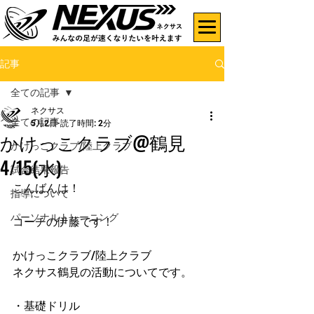
記事
全ての記事
ネクサス
全ての記事
5月2日
読了時間: 2分
かけっこクラブ@鶴見
かけっこクラブ/陸上クラブ
4/15(水)
試合結果報告
こんばんは！
指導について
パーソナルトレーニング
コーチの伊藤です！
かけっこクラブ/陸上クラブ
ネクサス鶴見の活動についてです。
・基礎ドリル