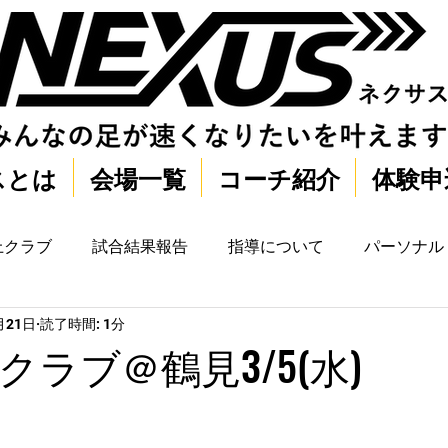
スとは
会場一覧
コーチ紹介
体験申
上クラブ
試合結果報告
指導について
パーソナル
月21日
読了時間: 1分
ラブ＠鶴見3/5(水)