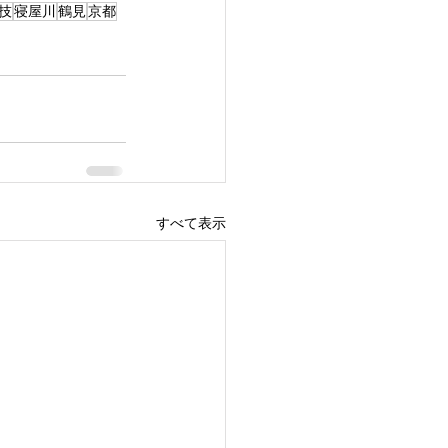
技
寝屋川
鶴見
京都
すべて表示