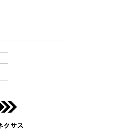
っこクラブ＠宇治城陽
月)