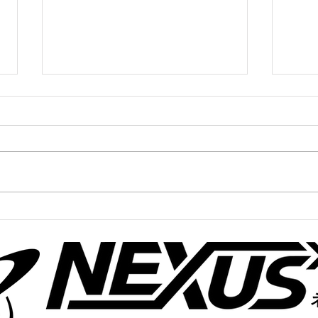
かけっこクラブ＠寝屋川
かけ
3/4(火)
3/3(