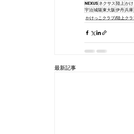
NEXUS
ネクサス
陸上
かけ
宇治
城陽
東大阪
伊丹
兵庫
かけっこクラブ/陸上クラ
最新記事