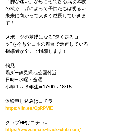
「脚が速い」からこそできる成功体験
の積み上げによって子供たちは明るい
未来に向かって大きく成長していきま
す！
スポーツの基礎になる”速く走るコ
ツ”を今も全日本の舞台で活躍している
指導者が​全力で指導します！
鶴見
場所➡鶴見緑地公園付近
日時➡水曜・金曜
小学１～６年生➡17:00～18:15
体験申し込みはコチラ↓
https://lin.ee/QpRPViE
クラブHPはコチラ↓
https://www.nexus-track-club.com/ 