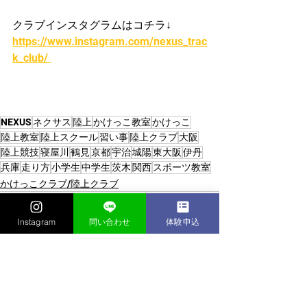
クラブインスタグラムはコチラ↓
https://www.instagram.com/nexus_trac
k_club/ 
NEXUS
ネクサス
陸上
かけっこ教室
かけっこ
陸上教室
陸上スクール
習い事
陸上クラブ
大阪
陸上競技
寝屋川
鶴見
京都
宇治
城陽
東大阪
伊丹
兵庫
走り方
小学生
中学生
茨木
関西
スポーツ教室
かけっこクラブ/陸上クラブ
Instagram
問い合わせ
体験申込
すべて表示
最新記事