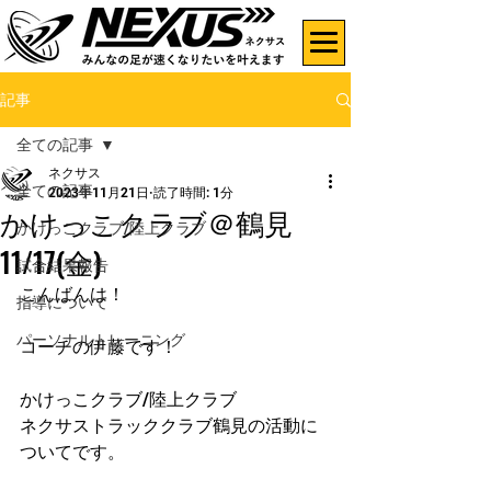
記事
全ての記事
ネクサス
全ての記事
2023年11月21日
読了時間: 1分
かけっこクラブ＠鶴見
かけっこクラブ/陸上クラブ
11/17(金)
試合結果報告
こんばんは！
指導について
パーソナルトレーニング
コーチの伊藤です！
かけっこクラブ/陸上クラブ
ネクサストラッククラブ鶴見の活動に
ついてです。