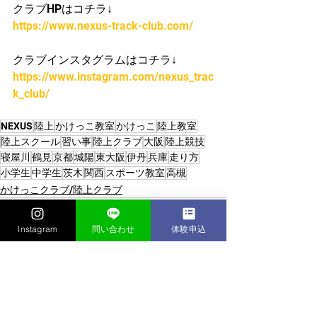
クラブHPはコチラ↓
https://www.nexus-track-club.com/
クラブインスタグラムはコチラ↓
https://www.instagram.com/nexus_trac
k_club/
NEXUS
陸上
かけっこ教室
かけっこ
陸上教室
陸上スクール
習い事
陸上クラブ
大阪
陸上競技
寝屋川
鶴見
京都
城陽
東大阪
伊丹
兵庫
走り方
小学生
中学生
茨木
関西
スポーツ教室
高槻
かけっこクラブ/陸上クラブ
Instagram
問い合わせ
体験申込
すべて表示
最新記事