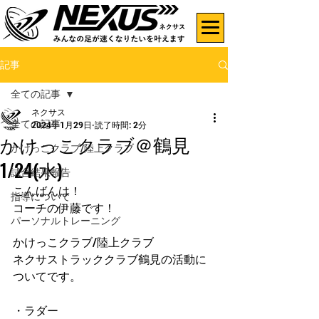
記事
全ての記事
ネクサス
全ての記事
2024年1月29日
読了時間: 2分
かけっこクラブ＠鶴見
かけっこクラブ/陸上クラブ
1/24(水)
試合結果報告
こんばんは！
指導について
コーチの伊藤です！
パーソナルトレーニング
かけっこクラブ/陸上クラブ
ネクサストラッククラブ鶴見の活動に
ついてです。
・ラダー