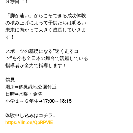
８秒向上！​
「脚が速い」からこそできる成功体験
の積み上げによって子供たちは明るい
未来に向かって大きく成長していきま
す！
スポーツの基礎になる”速く走るコ
ツ”を今も全日本の舞台で活躍している
指導者が​全力で指導します！
鶴見
場所➡鶴見緑地公園付近
日時➡水曜・金曜
小学１～６年生➡17:00～18:15
体験申し込みはコチラ↓
https://lin.ee/QpRPViE