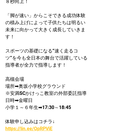
８秒向上！​
「脚が速い」からこそできる成功体験
の積み上げによって子供たちは明るい
未来に向かって大きく成長していきま
す！
スポーツの基礎になる”速く走るコ
ツ”を今も全日本の舞台で活躍している
指導者が​全力で指導します！
高槻会場
場所➡奥坂小学校グラウンド
​※安満SCかけっこ教室の外部委託指導
日時➡金曜日
小学​１～６年生➡17:30～18:45
体験申し込みはコチラ↓
https://lin.ee/QpRPViE