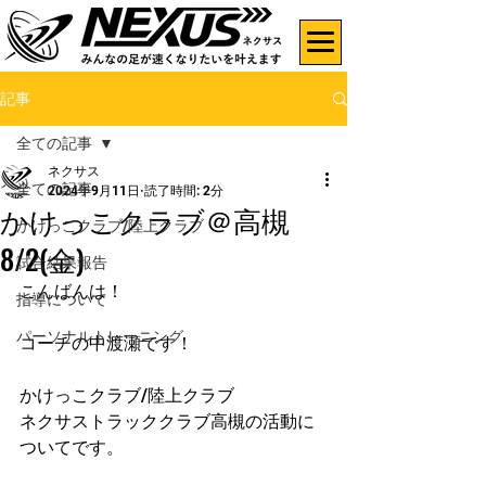
記事
全ての記事
ネクサス
全ての記事
2024年9月11日
読了時間: 2分
かけっこクラブ＠高槻
かけっこクラブ/陸上クラブ
8/2(金)
試合結果報告
こんばんは！
指導について
パーソナルトレーニング
コーチの中渡瀬です！
かけっこクラブ/陸上クラブ
ネクサストラッククラブ高槻の活動に
ついてです。