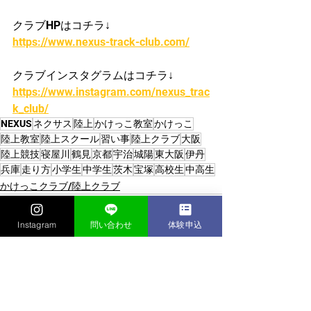
クラブHPはコチラ↓
https://www.nexus-track-club.com/
クラブインスタグラムはコチラ↓
https://www.instagram.com/nexus_trac
k_club/
NEXUS
ネクサス
陸上
かけっこ教室
かけっこ
陸上教室
陸上スクール
習い事
陸上クラブ
大阪
陸上競技
寝屋川
鶴見
京都
宇治
城陽
東大阪
伊丹
兵庫
走り方
小学生
中学生
茨木
宝塚
高校生
中高生
かけっこクラブ/陸上クラブ
Instagram
問い合わせ
体験申込
すべて表示
最新記事