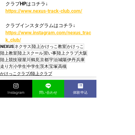
クラブHPはコチラ↓
https://www.nexus-track-club.com/
クラブインスタグラムはコチラ↓
https://www.instagram.com/nexus_trac
k_club/
NEXUS
ネクサス
陸上
かけっこ教室
かけっこ
陸上教室
陸上スクール
習い事
陸上クラブ
大阪
陸上競技
寝屋川
鶴見
京都
宇治
城陽
伊丹
兵庫
走り方
小学生
中学生
茨木
宝塚
高槻
かけっこクラブ/陸上クラブ
Instagram
問い合わせ
体験申込
すべて表示
最新記事