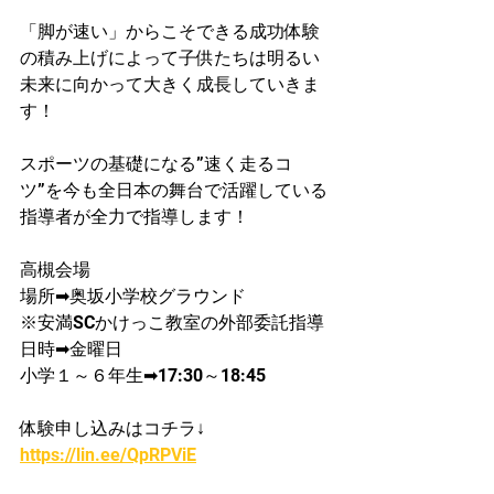
「脚が速い」からこそできる成功体験
の積み上げによって子供たちは明るい
未来に向かって大きく成長していきま
す！
スポーツの基礎になる”速く走るコ
ツ”を今も全日本の舞台で活躍している
指導者が​全力で指導します！
高槻会場
場所➡奥坂小学校グラウンド
​※安満SCかけっこ教室の外部委託指導
日時➡金曜日
小学​１～６年生➡17:30～18:45
体験申し込みはコチラ↓
https://lin.ee/QpRPViE