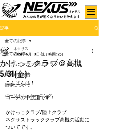
記事
全ての記事
ネクサス
全ての記事
2024年6月13日
読了時間: 2分
かけっこクラブ＠高槻
かけっこクラブ/陸上クラブ
5/31(金)
試合結果報告
こんばんは！
指導について
パーソナルトレーニング
コーチの中渡瀬です！
かけっこクラブ/陸上クラブ
ネクサストラッククラブ高槻の活動に
ついてです。