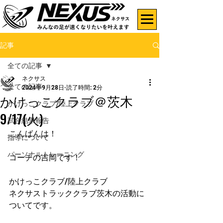
記事
全ての記事
ネクサス
全ての記事
2024年9月28日
読了時間: 2分
かけっこクラブ＠茨木
かけっこクラブ/陸上クラブ
9/17(火)
試合結果報告
こんばんは！
指導について
パーソナルトレーニング
コーチの吉岡です！
かけっこクラブ/陸上クラブ
ネクサストラッククラブ茨木の活動に
ついてです。