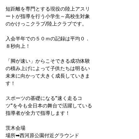
短距離を専門とする現役の陸上アスリ
ートが指導を行う小学生～高校生対象
のかけっこクラブ/陸上クラブです。
入会半年での５０ｍの記録は平均０．
８秒向上！​
「脚が速い」からこそできる成功体験
の積み上げによって子供たちは明るい
未来に向かって大きく成長していきま
す！
スポーツの基礎になる”速く走るコ
ツ”を今も全日本の舞台で活躍している
指導者が​全力で指導します！
茨木会場
場所➡西河原公園付近グラウンド