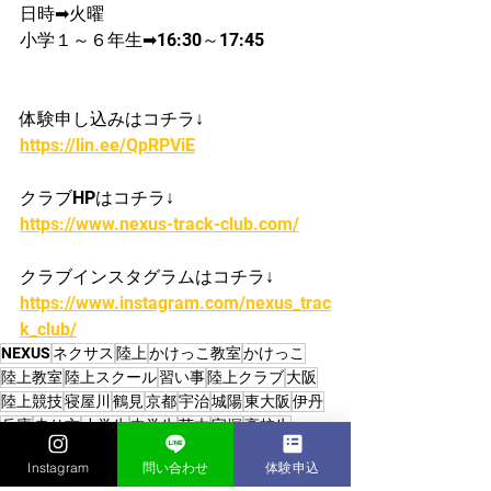
日時➡火曜
​小学１～６年生➡16:30～17:45
体験申し込みはコチラ↓
https://lin.ee/QpRPViE
クラブHPはコチラ↓
https://www.nexus-track-club.com/
クラブインスタグラムはコチラ↓
https://www.instagram.com/nexus_trac
k_club/
NEXUS
ネクサス
陸上
かけっこ教室
かけっこ
陸上教室
陸上スクール
習い事
陸上クラブ
大阪
陸上競技
寝屋川
鶴見
京都
宇治
城陽
東大阪
伊丹
兵庫
走り方
小学生
中学生
茨木
宝塚
高校生
かけっこクラブ/陸上クラブ
Instagram
問い合わせ
体験申込