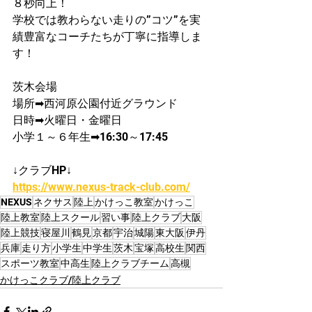
８秒向上！​
学校では教わらない走りの”コツ”を実
績豊富なコーチたちが丁寧に指導しま
す！
茨木会場
場所➡西河原公園付近グラウンド
日時➡火曜日・金曜日
​小学１～６年生➡16:30～17:45
↓クラブHP↓
https://www.nexus-track-club.com/
NEXUS
ネクサス
陸上
かけっこ教室
かけっこ
陸上教室
陸上スクール
習い事
陸上クラブ
大阪
陸上競技
寝屋川
鶴見
京都
宇治
城陽
東大阪
伊丹
兵庫
走り方
小学生
中学生
茨木
宝塚
高校生
関西
スポーツ教室
中高生
陸上クラブチーム
高槻
かけっこクラブ/陸上クラブ