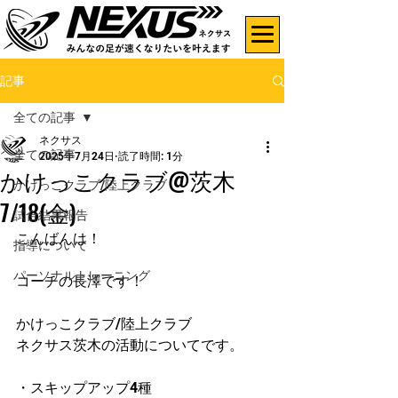
記事
全ての記事
ネクサス
全ての記事
2025年7月24日
読了時間: 1分
かけっこクラブ@茨木
かけっこクラブ/陸上クラブ
7/18(金)
試合結果報告
こんばんは！
指導について
パーソナルトレーニング
コーチの長澤です！
かけっこクラブ/陸上クラブ
ネクサス茨木の活動についてです。
・スキップアップ4種