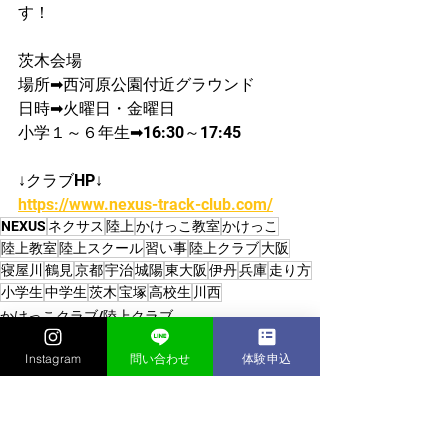
す！
茨木会場
場所➡西河原公園付近グラウンド
日時➡火曜日・金曜日
​小学１～６年生➡16:30～17:45
↓クラブHP↓
https://www.nexus-track-club.com/
NEXUS
ネクサス
陸上
かけっこ教室
かけっこ
陸上教室
陸上スクール
習い事
陸上クラブ
大阪
寝屋川
鶴見
京都
宇治
城陽
東大阪
伊丹
兵庫
走り方
小学生
中学生
茨木
宝塚
高校生
川西
かけっこクラブ/陸上クラブ
Instagram
問い合わせ
体験申込