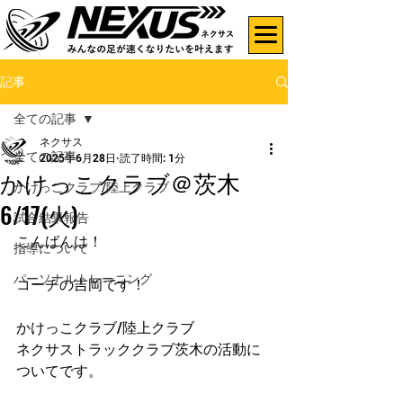
記事
全ての記事
ネクサス
全ての記事
2025年6月28日
読了時間: 1分
かけっこクラブ＠茨木
かけっこクラブ/陸上クラブ
6/17(火)
試合結果報告
こんばんは！
指導について
パーソナルトレーニング
コーチの吉岡です！
かけっこクラブ/陸上クラブ
ネクサストラッククラブ茨木の活動に
ついてです。