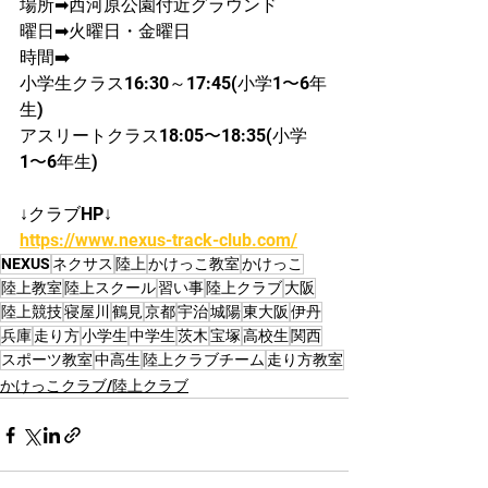
場所➡西河原公園付近グラウンド
曜日➡火曜日・金曜日
時間➡️ 
小学生クラス16:30～17:45(小学1〜6年
生)
アスリートクラス18:05〜18:35(小学
1〜6年生)
↓クラブHP↓
https://www.nexus-track-club.com/
NEXUS
ネクサス
陸上
かけっこ教室
かけっこ
陸上教室
陸上スクール
習い事
陸上クラブ
大阪
陸上競技
寝屋川
鶴見
京都
宇治
城陽
東大阪
伊丹
兵庫
走り方
小学生
中学生
茨木
宝塚
高校生
関西
スポーツ教室
中高生
陸上クラブチーム
走り方教室
かけっこクラブ/陸上クラブ