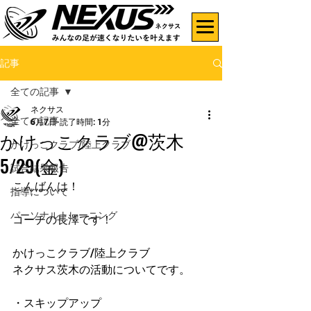
記事
全ての記事
ネクサス
全ての記事
6月7日
読了時間: 1分
かけっこクラブ@茨木
かけっこクラブ/陸上クラブ
5/29(金)
試合結果報告
こんばんは！
指導について
パーソナルトレーニング
コーチの長澤です！
かけっこクラブ/陸上クラブ
ネクサス茨木の活動についてです。
・スキップアップ