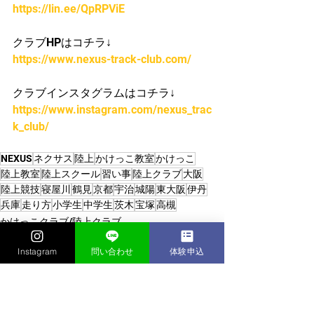
https://lin.ee/QpRPViE
クラブHPはコチラ↓
https://www.nexus-track-club.com/
クラブインスタグラムはコチラ↓
https://www.instagram.com/nexus_trac
k_club/
NEXUS
ネクサス
陸上
かけっこ教室
かけっこ
陸上教室
陸上スクール
習い事
陸上クラブ
大阪
陸上競技
寝屋川
鶴見
京都
宇治
城陽
東大阪
伊丹
兵庫
走り方
小学生
中学生
茨木
宝塚
高槻
かけっこクラブ/陸上クラブ
Instagram
問い合わせ
体験申込