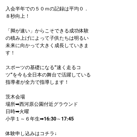
入会半年での５０ｍの記録は平均０．
８秒向上！​
「脚が速い」からこそできる成功体験
の積み上げによって子供たちは明るい
未来に向かって大きく成長していきま
す！
スポーツの基礎になる”速く走るコ
ツ”を今も全日本の舞台で活躍している
指導者が​全力で指導します！
茨木会場
場所➡西河原公園付近グラウンド
日時➡火曜
​小学１～６年生➡16:30～17:45
体験申し込みはコチラ↓