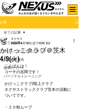
記事
全ての記事
ネクサス
全ての記事
2024年4月10日
読了時間: 2分
かけっこクラブ＠茨木
かけっこクラブ/陸上クラブ
4/9(火)
試合結果報告
こんばんは！
指導について
コーチの吉岡です！
パーソナルトレーニング
かけっこクラブ/陸上クラブ
ネクサストラッククラブ茨木の活動に
ついてです。
・２０秒ムーブ