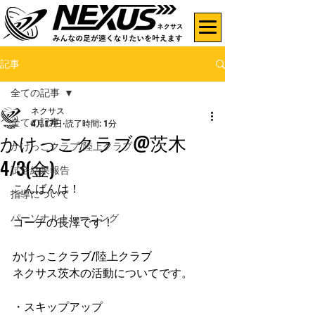
記事
全ての記事
ネクサス
全ての記事
4月17日
読了時間: 1分
かけっこクラブ@茨木
かけっこクラブ/陸上クラブ
4/3(金)
試合結果報告
こんばんは！
指導について
パーソナルトレーニング
コーチの長澤です！
かけっこクラブ/陸上クラブ
ネクサス茨木の活動についてです。
・スキップアップ