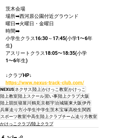
茨木会場
場所➡西河原公園付近グラウンド
曜日➡火曜日・金曜日
時間➡️ 
小学生クラス16:30～17:45(小学1〜6年
生)
アスリートクラス18:05〜18:35(小学
1〜6年生)
↓クラブHP↓
https://www.nexus-track-club.com/
NEXUS
ネクサス
陸上
かけっこ教室
かけっこ
陸上教室
陸上スクール
習い事
陸上クラブ
大阪
陸上競技
寝屋川
鶴見
京都
宇治
城陽
東大阪
伊丹
兵庫
走り方
小学生
中学生
茨木
宝塚
高校生
関西
スポーツ教室
中高生
陸上クラブチーム
走り方教室
かけっこクラブ/陸上クラブ