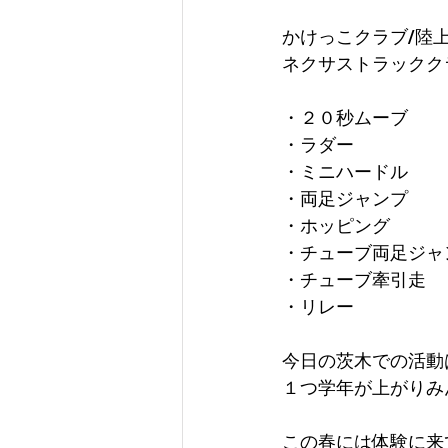
かけっこクラブ/陸
ネクサストラックク
・２０秒ムーブ
・ラダー
・ミニハードル
・両足ジャンプ
・ホッピング
・チューブ両足ジャ
・チューブ牽引走
・リレー
今日の茨木での活動
１つ学年が上がりみ
この春には体験に来