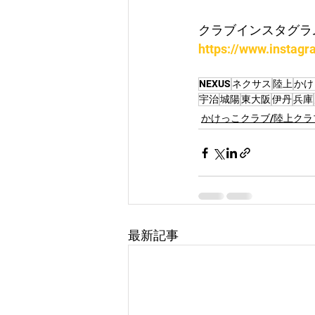
クラブインスタグラ
https://www.instag
NEXUS
ネクサス
陸上
かけ
宇治
城陽
東大阪
伊丹
兵庫
かけっこクラブ/陸上クラ
最新記事