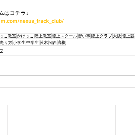
ムはコチラ↓
ram.com/nexus_track_club/
っこ教室
かけっこ
陸上教室
陸上スクール
習い事
陸上クラブ
大阪
陸上競
走り方
小学生
中学生
茨木
関西
高槻
ブ