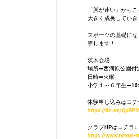
「脚が速い」からこ
大きく成長していき
スポーツの基礎にな
導します！
茨木会場
場所➡西河原公園付
日時➡火曜
​小学１～６年生➡16:3
体験申し込みはコチ
https://lin.ee/QpRPV
クラブHPはコチラ↓
https://www.nexus-t