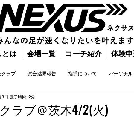
スとは
会場一覧
コーチ紹介
体験申
上クラブ
試合結果報告
指導について
パーソナル
月3日
読了時間: 2分
ラブ＠茨木4/2(火)