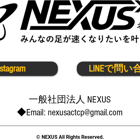
nstagram
LINEで問い
​一般社団法人 NEXUS
◆Email:
nexusactcp@gmail.com
© NEXUS All Rights Reserved.