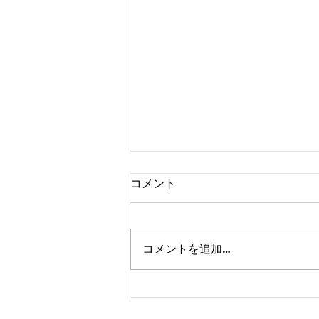
コメント
コメントを追加…
かけっこクラブ＠茨木
3/26(火)