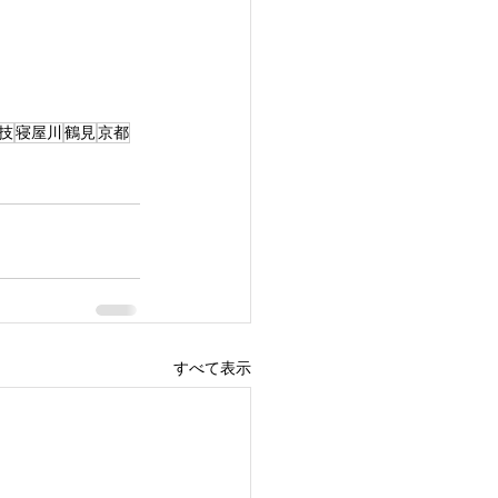
技
寝屋川
鶴見
京都
すべて表示