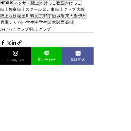
NEXUS
ネクサス
陸上
かけっこ教室
かけっこ
陸上教室
陸上スクール
習い事
陸上クラブ
大阪
陸上競技
寝屋川
鶴見
京都
宇治
城陽
東大阪
伊丹
兵庫
走り方
小学生
中学生
茨木
関西
高槻
かけっこクラブ/陸上クラブ
Instagram
問い合わせ
体験申込
すべて表示
最新記事