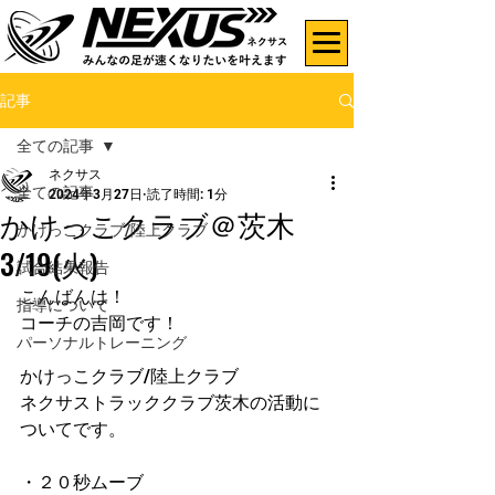
記事
全ての記事
ネクサス
全ての記事
2024年3月27日
読了時間: 1分
かけっこクラブ＠茨木
かけっこクラブ/陸上クラブ
3/19(火)
試合結果報告
こんばんは！
指導について
コーチの吉岡です！
パーソナルトレーニング
かけっこクラブ/陸上クラブ
ネクサストラッククラブ茨木の活動に
ついてです。
・２０秒ムーブ