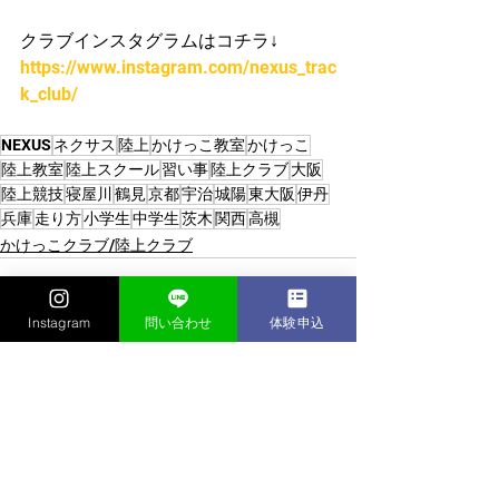
クラブインスタグラムはコチラ↓
https://www.instagram.com/nexus_trac
k_club/
NEXUS
ネクサス
陸上
かけっこ教室
かけっこ
陸上教室
陸上スクール
習い事
陸上クラブ
大阪
陸上競技
寝屋川
鶴見
京都
宇治
城陽
東大阪
伊丹
兵庫
走り方
小学生
中学生
茨木
関西
高槻
かけっこクラブ/陸上クラブ
Instagram
問い合わせ
体験申込
すべて表示
最新記事