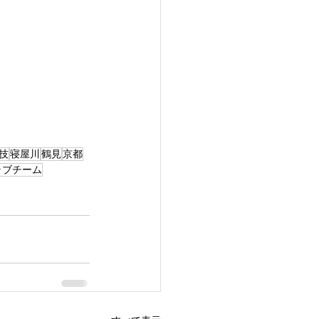
技
寝屋川
鶴見
京都
ラブチーム