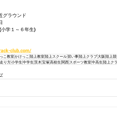
近グラウンド
日
:45(小学１～６年生)
rack-club.com/
っこ教室
かけっこ
陸上教室
陸上スクール
習い事
陸上クラブ
大阪
陸上競
走り方
小学生
中学生
茨木
宝塚
高校生
関西
スポーツ教室
中高生
陸上ク
ブ