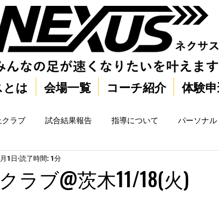
スとは
会場一覧
コーチ紹介
体験申
上クラブ
試合結果報告
指導について
パーソナル
2月1日
読了時間: 1分
ラブ@茨木11/18(火)