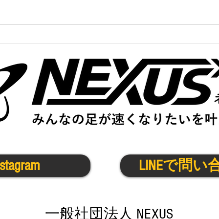
かけっこクラブ@茨木11/7(金)
かけ
nstagram
LINEで問い
​一般社団法人 NEXUS