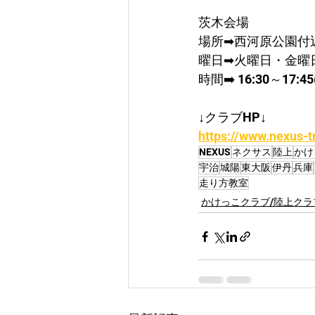
茨木会場
場所➡西河原公園付
曜日➡火曜日・金曜
時間➡️ 16:30～17
↓クラブHP↓
https://www.nexus-t
NEXUS
ネクサス
陸上
かけ
宇治
城陽
東大阪
伊丹
兵庫
走り方教室
かけっこクラブ/陸上クラ