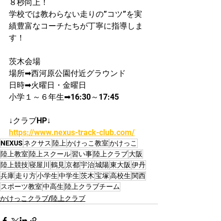
８秒向上！​
学校では教わらない走りの”コツ”を実
績豊富なコーチたちが丁寧に指導しま
す！
茨木会場
場所➡西河原公園付近グラウンド
日時➡火曜日・金曜日
​小学１～６年生➡16:30～17:45
↓クラブHP↓
https://www.nexus-track-club.com/
NEXUS
ネクサス
陸上
かけっこ教室
かけっこ
陸上教室
陸上スクール
習い事
陸上クラブ
大阪
陸上競技
寝屋川
鶴見
京都
宇治
城陽
東大阪
伊丹
兵庫
走り方
小学生
中学生
茨木
宝塚
高校生
関西
スポーツ教室
中高生
陸上クラブチーム
かけっこクラブ/陸上クラブ