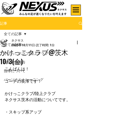
記事
全ての記事
ネクサス
全ての記事
2025年10月11日
読了時間: 1分
かけっこクラブ@茨木
かけっこクラブ/陸上クラブ
10/3(金)
試合結果報告
こんばんは！
指導について
パーソナルトレーニング
コーチの長澤です！
かけっこクラブ/陸上クラブ
ネクサス茨木の活動についてです。
・スキップ系アップ