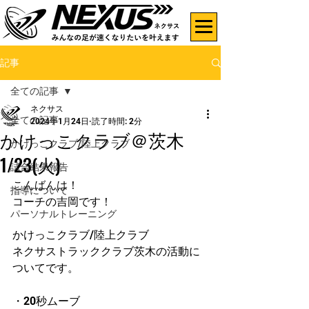
記事
全ての記事
ネクサス
全ての記事
2024年1月24日
読了時間: 2分
かけっこクラブ＠茨木
かけっこクラブ/陸上クラブ
1/23(火)
試合結果報告
こんばんは！
指導について
コーチの吉岡です！
パーソナルトレーニング
かけっこクラブ/陸上クラブ
ネクサストラッククラブ茨木の活動に
ついてです。
・20秒ムーブ