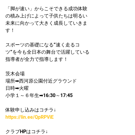
「脚が速い」からこそできる成功体験
の積み上げによって子供たちは明るい
未来に向かって大きく成長していきま
す！
スポーツの基礎になる”速く走るコ
ツ”を今も全日本の舞台で活躍している
指導者が​全力で指導します！
茨木会場
場所➡西河原公園付近グラウンド
日時➡火曜
​小学１～６年生➡16:30～17:45
体験申し込みはコチラ↓
https://lin.ee/QpRPViE
クラブHPはコチラ↓