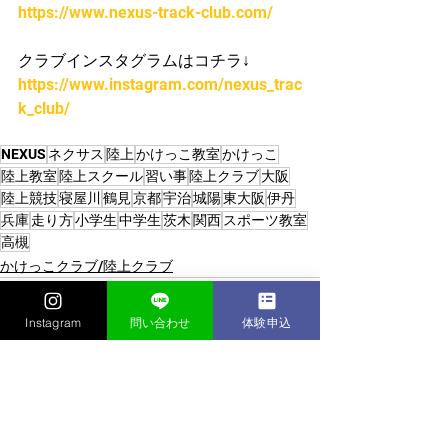
https://www.nexus-track-club.com/
クラブインスタグラムはコチラ↓
https://www.instagram.com/nexus_trac
k_club/
NEXUS
ネクサス
陸上
かけっこ教室
かけっこ
陸上教室
陸上スクール
習い事
陸上クラブ
大阪
陸上競技
寝屋川
鶴見
京都
宇治
城陽
東大阪
伊丹
兵庫
走り方
小学生
中学生
茨木
関西
スポーツ教室
高槻
かけっこクラブ/陸上クラブ
Instagram
問い合わせ
体験申込
すべて表示
最新記事